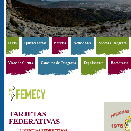
Inicio
Quiénes somos
Noticias
Actividades
Videos e Imágenes
Vivac de Cuento
Concurso de Fotografia
Expediciones
Rocódromo
TARJETAS
FEDERATIVAS
LICENCIAS FEDERATIVAS