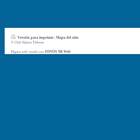
Versión para imprimir
Mapa del sitio
|
© Club Alpino Eldense
IONOS Mi Web
Página web creada con
.