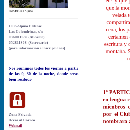
etc. y que 
que la mon
Sede del Club Alpino
velada 
compartira
Club Alpino Eldense
cena, los p
Las Golondrinas, s/n
certamen e
03600 Elda (Alicante)
652811308 (Secretario)
escritura y 
(para información e inscripciones)
montaña. S
m
Nos reunimos todos los viernes a partir
BAS
de las 9, 30 de la noche, donde seras
bien recibido
1º PARTICI
en lengua 
mienbros 
por el Club
Zona Privada
Aceso al Correo
nombrara a
Webmail