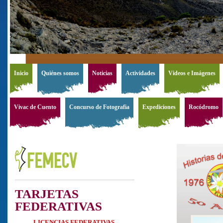
Inicio
Quiénes somos
Noticias
Actividades
Videos e Imágenes
Vivac de Cuento
Concurso de Fotografia
Expediciones
Rocódromo
TARJETAS
FEDERATIVAS
LICENCIAS FEDERATIVAS