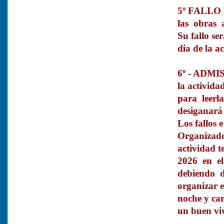
5º FALLO 
las obras 
Su fallo se
dia de la a
6º - ADMIS
la activid
para leerla
desiganará 
Los fallos 
Organizado
actividad 
2026 en el
debiendo d
organizar e
noche y ca
un buen vi