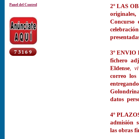
Panel del Control
2º LAS OB
originales,
Concurso o
celebración
presentada
3º ENVIO D
fichero ad
Eldense
,
v
correo los
entregando
Golondrinas
datos pers
4º PLAZO
admisión se
las obras f