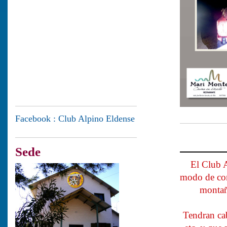
Facebook : Club Alpino Eldense
VIV
Sede
El Club A
modo de con
montañ
Tendran cab