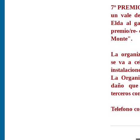
7º PREMIO
un vale d
Elda al g
premio/re-
Monte".
La organi
se va a cel
instalacion
La Organiz
daño que p
terceros co
Telefono c