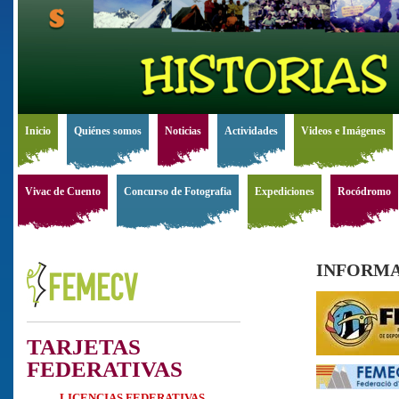
Inicio
Quiénes somos
Noticias
Actividades
Videos e Imágenes
Vivac de Cuento
Concurso de Fotografia
Expediciones
Rocódromo
INFORMA
TARJETAS
FEDERATIVAS
LICENCIAS FEDERATIVAS