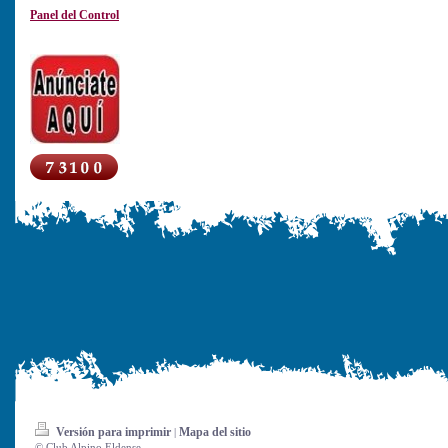
Panel del Control
Versión para imprimir
Mapa del sitio
|
© Club Alpino Eldense