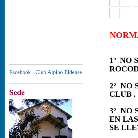
NORMA
1º
NO 
ROCOD
Facebook : Club Alpino Eldense
2º NO
Sede
CLUB .
3º NO
EN LAS
SE LLE