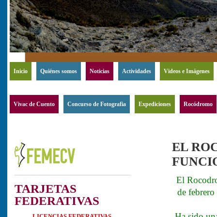
Inicio
Quiénes somos
Noticias
Actividades
Videos e Imágenes
Vivac de Cuento
Concurso de Fotografia
Expediciones
Rocódromo
EL RO
FUNCI
El Rocodro
TARJETAS
de febrero
FEDERATIVAS
Ha sido una
LICENCIAS FEDERATIVAS