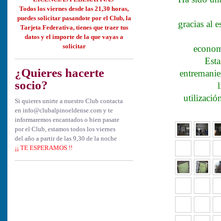
Todos los viernes desde las 21,30 horas,
puedes solicitar
pasandote por el Club, la
gracias al 
Tarjeta Federativa, tienes que
traer tus
datos y el importe de la que vayas a
solicitar
economi
Esta
¿Quieres hacerte
entremanie
socio?
utilizació
Si quieres unirte a nuestro Club contacta
en info@clubalpinoeldense.com y te
informaremos encantados o bien pasate
por el Club, estamos todos los viernes
del año a partir de las 9,30 de la noche
¡¡ TE ESPERAMOS !!