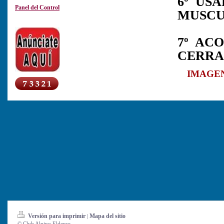
6º USA
Panel del Control
MUSCU
7º AC
CERRA
IMAGE
Versión para imprimir
Mapa del sitio
|
© Club Alpino Eldense