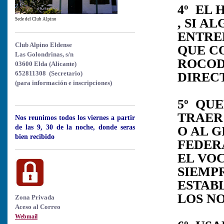
4º EL 
, SI A
Sede del Club Alpino
ENTRE
Club Alpino Eldense
QUE C
Las Golondrinas, s/n
ROCOD
03600 Elda (Alicante)
652811308 (Secretario)
DIRECT
(para información e inscripciones)
5º QU
TRAER
Nos reunimos todos los viernes a partir
de las 9, 30 de la noche, donde seras
O AL 
bien recibido
FEDER
EL VOC
SIEMP
ESTAB
LOS NO
Zona Privada
Aceso al Correo
Webmail