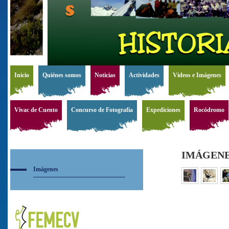
Inicio
Quiénes somos
Noticias
Actividades
Videos e Imágenes
Vivac de Cuento
Concurso de Fotografia
Expediciones
Rocódromo
IMÁGEN
Imágenes